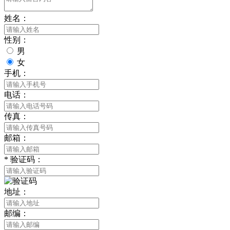
姓名：
性别：
男
女
手机：
电话：
传真：
邮箱：
*
验证码：
地址：
邮编：