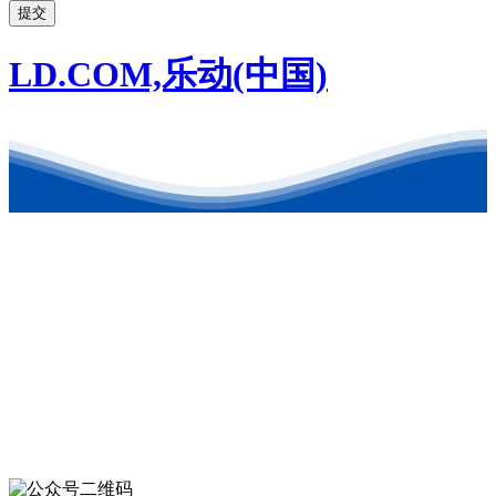
提交
LD.COM,乐动(中国)
联系方式
地址：东营港经济开发区
电话：0546-8879126
公司邮箱：kehongchem@126.com
微信公众号
欢迎关注我们的官方公众号