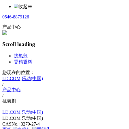
0546-8879126
产品中心
Scroll loading
抗氧剂
香精香料
您现在的位置：
LD.COM,乐动(中国)
/
产品中心
/
抗氧剂
LD.COM,乐动(中国)
LD.COM,乐动(中国)
CASNo.: 3279-27-4