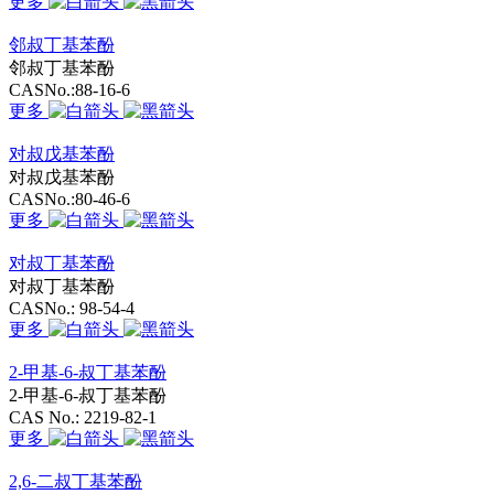
更多
邻叔丁基苯酚
邻叔丁基苯酚
CASNo.:88-16-6
更多
对叔戊基苯酚
对叔戊基苯酚
CASNo.:80-46-6
更多
对叔丁基苯酚
对叔丁基苯酚
CASNo.: 98-54-4
更多
2-甲基-6-叔丁基苯酚
2-甲基-6-叔丁基苯酚
CAS No.: 2219-82-1
更多
2,6-二叔丁基苯酚