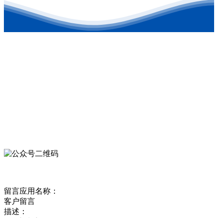
联系方式
地址：东营港经济开发区
电话：0546-8879126
公司邮箱：kehongchem@126.com
微信公众号
欢迎关注我们的官方公众号
客户留言
留言应用名称：
客户留言
描述：