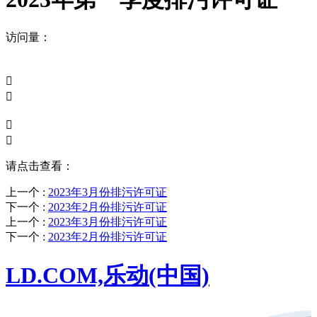
访问量：




请点击查看：
上一个
:
2023年3月份排污许可证
下一个
:
2023年2月份排污许可证
上一个
:
2023年3月份排污许可证
下一个
:
2023年2月份排污许可证
LD.COM,乐动(中国)