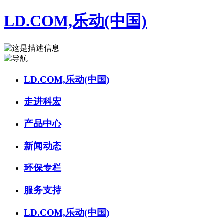
LD.COM,乐动(中国)
LD.COM,乐动(中国)
走进科宏
产品中心
新闻动态
环保专栏
服务支持
LD.COM,乐动(中国)