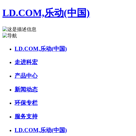
LD.COM,乐动(中国)
LD.COM,乐动(中国)
走进科宏
产品中心
新闻动态
环保专栏
服务支持
LD.COM,乐动(中国)